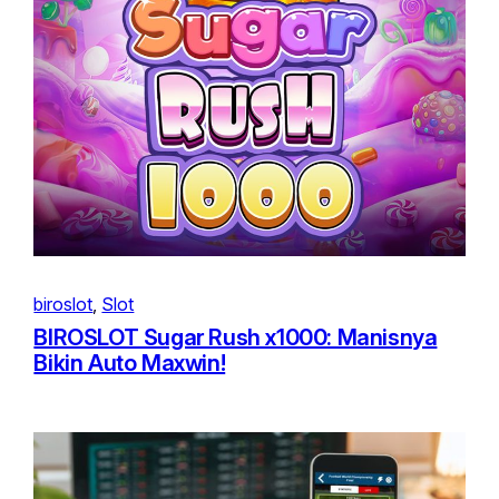
biroslot
, 
Slot
BIROSLOT Sugar Rush x1000: Manisnya
Bikin Auto Maxwin!