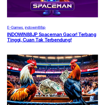
E-Games
, 
indowin88jp
INDOWIN88JP Spaceman Gacor! Terbang
Tinggi, Cuan Tak Terbendung!