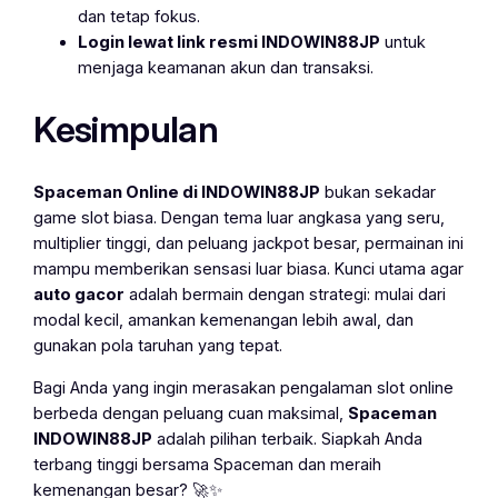
dan tetap fokus.
Login lewat link resmi INDOWIN88JP
untuk
menjaga keamanan akun dan transaksi.
Kesimpulan
Spaceman Online di INDOWIN88JP
bukan sekadar
game slot biasa. Dengan tema luar angkasa yang seru,
multiplier tinggi, dan peluang jackpot besar, permainan ini
mampu memberikan sensasi luar biasa. Kunci utama agar
auto gacor
adalah bermain dengan strategi: mulai dari
modal kecil, amankan kemenangan lebih awal, dan
gunakan pola taruhan yang tepat.
Bagi Anda yang ingin merasakan pengalaman slot online
berbeda dengan peluang cuan maksimal,
Spaceman
INDOWIN88JP
adalah pilihan terbaik. Siapkah Anda
terbang tinggi bersama Spaceman dan meraih
kemenangan besar? 🚀✨