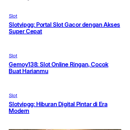
Slot
Slotvipgg: Portal Slot Gacor dengan Akses
Super Cepat
Slot
Gemoy138: Slot Online Ringan, Cocok
Buat Harianmu
Slot
Slotvipgg: Hiburan Digital Pintar di Era
Modern