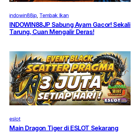
indowin88jp
, 
Tembak Ikan
INDOWIN88JP Sabung Ayam Gacor! Sekali
Tarung, Cuan Mengalir Deras!
eslot
Main Dragon Tiger di ESLOT Sekarang