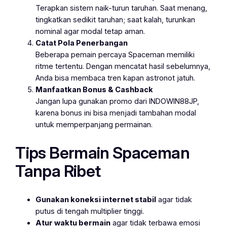
Terapkan sistem naik-turun taruhan. Saat menang,
tingkatkan sedikit taruhan; saat kalah, turunkan
nominal agar modal tetap aman.
Catat Pola Penerbangan
Beberapa pemain percaya Spaceman memiliki
ritme tertentu. Dengan mencatat hasil sebelumnya,
Anda bisa membaca tren kapan astronot jatuh.
Manfaatkan Bonus & Cashback
Jangan lupa gunakan promo dari INDOWIN88JP,
karena bonus ini bisa menjadi tambahan modal
untuk memperpanjang permainan.
Tips Bermain Spaceman
Tanpa Ribet
Gunakan koneksi internet stabil
agar tidak
putus di tengah multiplier tinggi.
Atur waktu bermain
agar tidak terbawa emosi