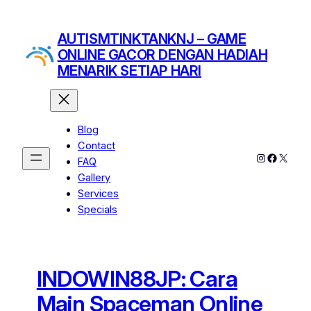
Skip
to
AUTISMTINKTANKNJ – GAME
content
ONLINE GACOR DENGAN HADIAH
MENARIK SETIAP HARI
Blog
Contact
Instagram
Facebo
X
FAQ
Gallery
Services
Specials
INDOWIN88JP: Cara
Main Spaceman Online