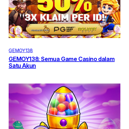
GEMOY138
GEMOY138: Semua Game Casino dalam
Satu Akun