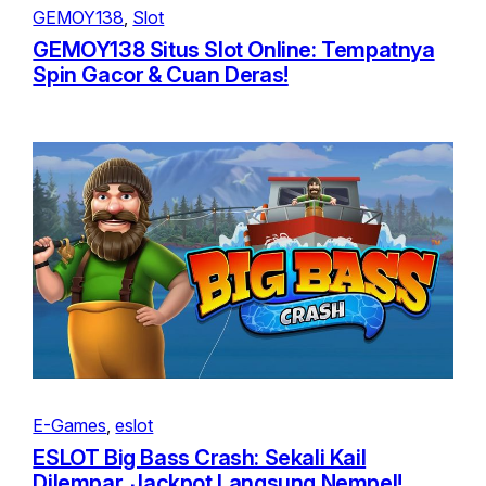
GEMOY138
, 
Slot
GEMOY138 Situs Slot Online: Tempatnya
Spin Gacor & Cuan Deras!
E-Games
, 
eslot
ESLOT Big Bass Crash: Sekali Kail
Dilempar, Jackpot Langsung Nempel!