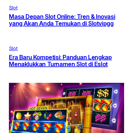
Slot
Masa Depan Slot Online: Tren & Inovasi
yang Akan Anda Temukan di Slotvipgg
Slot
Era Baru Kompetisi: Panduan Lengkap
Menaklukkan Turnamen Slot di Eslot