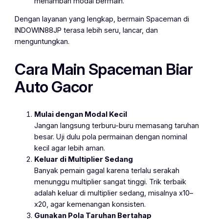
menambah modal bermain.
Dengan layanan yang lengkap, bermain Spaceman di
INDOWIN88JP terasa lebih seru, lancar, dan
menguntungkan.
Cara Main Spaceman Biar
Auto Gacor
Mulai dengan Modal Kecil
Jangan langsung terburu-buru memasang taruhan
besar. Uji dulu pola permainan dengan nominal
kecil agar lebih aman.
Keluar di Multiplier Sedang
Banyak pemain gagal karena terlalu serakah
menunggu multiplier sangat tinggi. Trik terbaik
adalah keluar di multiplier sedang, misalnya x10–
x20, agar kemenangan konsisten.
Gunakan Pola Taruhan Bertahap