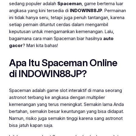
sedang populer adalah
Spaceman
, game bertema luar
angkasa yang kini tersedia di
INDOWIN88JP
. Permainan
ini tidak hanya seru, tetapi juga penuh tantangan, karena
setiap pemain dituntut cerdas dalam mengambil
keputusan untuk mengamankan kemenangan. Lalu,
bagaimana cara main Spaceman biar hasilnya
auto
gacor
? Mari kita bahas!
Apa Itu Spaceman Online
di INDOWIN88JP?
Spaceman adalah game slot interaktif di mana seorang
astronot terbang ke angkasa dengan multiplier
kemenangan yang terus meningkat. Semakin lama Anda
bertahan, semakin besar keuntungan yang bisa didapat.
Namun, risiko juga semakin tinggi karena sang astronot
bisa jatuh kapan saja.