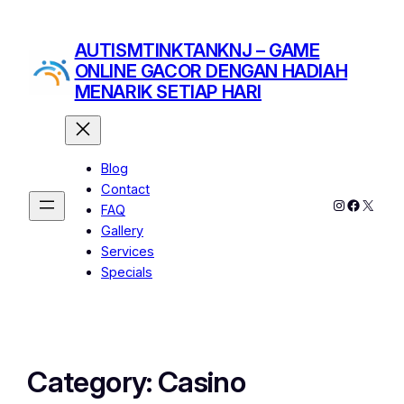
AUTISMTINKTANKNJ – GAME
ONLINE GACOR DENGAN HADIAH
MENARIK SETIAP HARI
Blog
Contact
Instagram
Facebo
X
FAQ
Gallery
Services
Specials
Category:
Casino