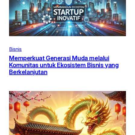
Bisnis
Memperkuat Generasi Muda melalui
Komunitas untuk Ekosistem Bisnis yang
Berkelanjutan