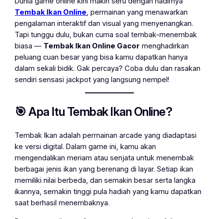
Dunia game online kini makin seru dengan hadirnya
Tembak Ikan Online
, permainan yang menawarkan
pengalaman interaktif dan visual yang menyenangkan.
Tapi tunggu dulu, bukan cuma soal tembak-menembak
biasa —
Tembak Ikan Online Gacor
menghadirkan
peluang cuan besar yang bisa kamu dapatkan hanya
dalam sekali bidik. Gak percaya? Coba dulu dan rasakan
sendiri sensasi jackpot yang langsung nempel!
🎯 Apa Itu Tembak Ikan Online?
Tembak Ikan adalah permainan arcade yang diadaptasi
ke versi digital. Dalam game ini, kamu akan
mengendalikan meriam atau senjata untuk menembak
berbagai jenis ikan yang berenang di layar. Setiap ikan
memiliki nilai berbeda, dan semakin besar serta langka
ikannya, semakin tinggi pula hadiah yang kamu dapatkan
saat berhasil menembaknya.