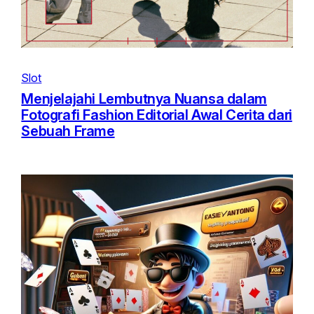
Slot
Menjelajahi Lembutnya Nuansa dalam
Fotografi Fashion Editorial Awal Cerita dari
Sebuah Frame