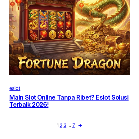
eslot
Main Slot Online Tanpa Ribet? Eslot Solusi
Terbaik 2026!
1
2
3
…
7
→