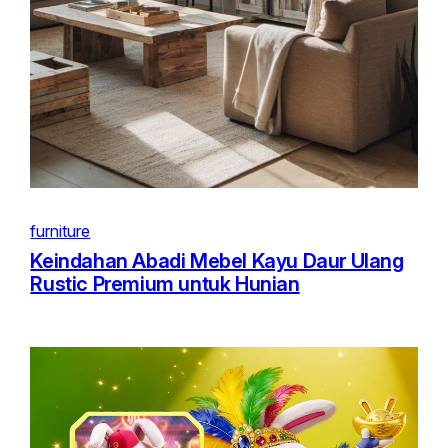
furniture
Keindahan Abadi Mebel Kayu Daur Ulang
Rustic Premium untuk Hunian