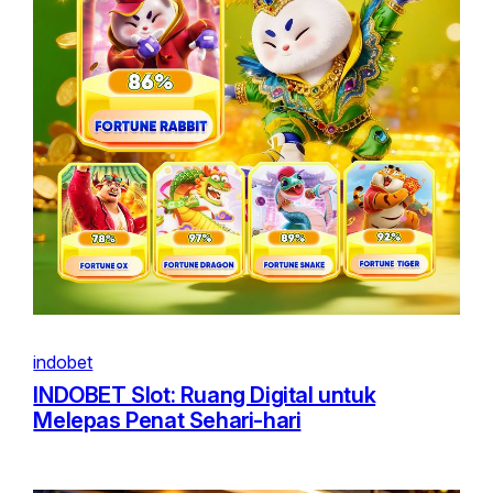
indobet
INDOBET Slot: Ruang Digital untuk
Melepas Penat Sehari-hari