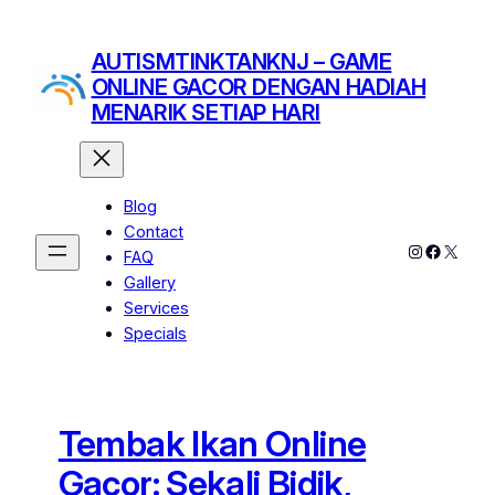
Skip
to
AUTISMTINKTANKNJ – GAME
content
ONLINE GACOR DENGAN HADIAH
MENARIK SETIAP HARI
Blog
Contact
Instagram
Facebo
X
FAQ
Gallery
Services
Specials
Tembak Ikan Online
Gacor: Sekali Bidik,