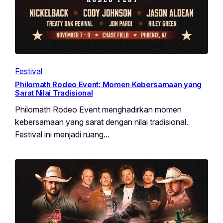
Festival
Philomath Rodeo Event: Momen Kebersamaan yang
Sarat Nilai Tradisional
Philomath Rodeo Event menghadirkan momen
kebersamaan yang sarat dengan nilai tradisional.
Festival ini menjadi ruang…