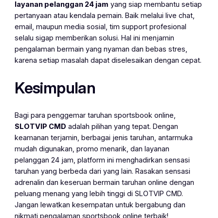
layanan pelanggan 24 jam
yang siap membantu setiap
pertanyaan atau kendala pemain. Baik melalui live chat,
email, maupun media sosial, tim support profesional
selalu sigap memberikan solusi. Hal ini menjamin
pengalaman bermain yang nyaman dan bebas stres,
karena setiap masalah dapat diselesaikan dengan cepat.
Kesimpulan
Bagi para penggemar taruhan sportsbook online,
SLOTVIP CMD
adalah pilihan yang tepat. Dengan
keamanan terjamin, berbagai jenis taruhan, antarmuka
mudah digunakan, promo menarik, dan layanan
pelanggan 24 jam, platform ini menghadirkan sensasi
taruhan yang berbeda dari yang lain. Rasakan sensasi
adrenalin dan keseruan bermain taruhan online dengan
peluang menang yang lebih tinggi di SLOTVIP CMD.
Jangan lewatkan kesempatan untuk bergabung dan
nikmati pengalaman sportsbook online terbaik!