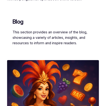
Blog
This section provides an overview of the blog,
showcasing a variety of articles, insights, and
resources to inform and inspire readers.