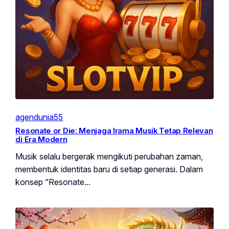
agendunia55
Resonate or Die: Menjaga Irama Musik Tetap Relevan
di Era Modern
Musik selalu bergerak mengikuti perubahan zaman,
membentuk identitas baru di setiap generasi. Dalam
konsep “Resonate…