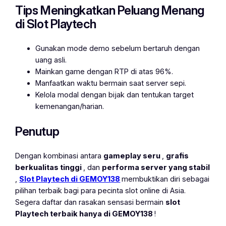
Tips Meningkatkan Peluang Menang
di Slot Playtech
Gunakan mode demo sebelum bertaruh dengan
uang asli.
Mainkan game dengan RTP di atas 96%.
Manfaatkan waktu bermain saat server sepi.
Kelola modal dengan bijak dan tentukan target
kemenangan/harian.
Penutup
Dengan kombinasi antara
gameplay seru
,
grafis
berkualitas tinggi
, dan
performa server yang stabil
,
Slot Playtech di GEMOY138
membuktikan diri sebagai
pilihan terbaik bagi para pecinta slot online di Asia.
Segera daftar dan rasakan sensasi bermain
slot
Playtech terbaik hanya di GEMOY138
!