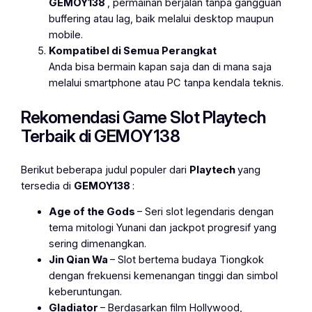
GEMOY138
, permainan berjalan tanpa gangguan
buffering atau lag, baik melalui desktop maupun
mobile.
Kompatibel di Semua Perangkat
Anda bisa bermain kapan saja dan di mana saja
melalui smartphone atau PC tanpa kendala teknis.
Rekomendasi Game Slot Playtech
Terbaik di GEMOY138
Berikut beberapa judul populer dari
Playtech
yang
tersedia di
GEMOY138
:
Age of the Gods
– Seri slot legendaris dengan
tema mitologi Yunani dan jackpot progresif yang
sering dimenangkan.
Jin Qian Wa
– Slot bertema budaya Tiongkok
dengan frekuensi kemenangan tinggi dan simbol
keberuntungan.
Gladiator
– Berdasarkan film Hollywood,