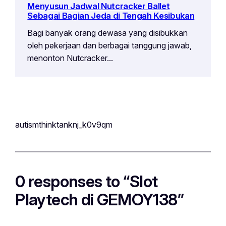
Menyusun Jadwal Nutcracker Ballet
Sebagai Bagian Jeda di Tengah Kesibukan
Bagi banyak orang dewasa yang disibukkan
oleh pekerjaan dan berbagai tanggung jawab,
menonton Nutcracker…
autismthinktanknj_k0v9qm
0 responses to “Slot
Playtech di GEMOY138”