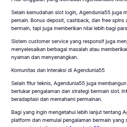
Selain kemudahan slot login, Agendunia55 juga
pemain. Bonus deposit, cashback, dan free spins 
bermain, tapi juga memberikan nilai lebih bagi par
Sistem customer service yang responsif juga men
menyelesaikan berbagai masalah atau memberikan
nyaman dan menyenangkan.
Komunitas dan Interaksi di Agendunia55
Selain fitur teknis, Agendunia55 juga membangun
bertukar pengalaman dan strategi bermain slot. I
beradaptasi dan memahami permainan.
Bagi yang ingin mengetahui lebih lanjut tentang 
platform dan memulai pengalaman bermain yang ser