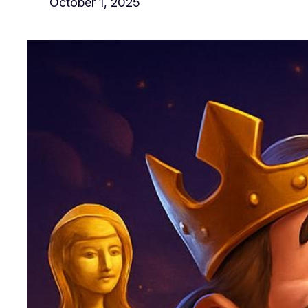
October 1, 2025