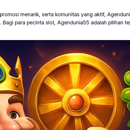
romosi menarik, serta komunitas yang aktif, Agendun
sia. Bagi para pecinta slot, Agendunia55 adalah pilihan